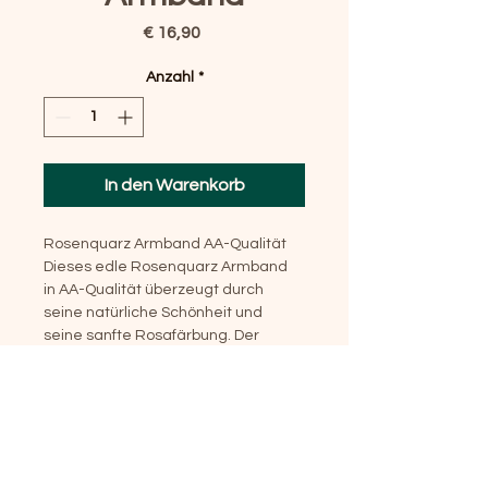
Preis
€ 16,90
Anzahl
*
In den Warenkorb
Rosenquarz Armband AA-Qualität
Dieses edle Rosenquarz Armband 
in AA-Qualität überzeugt durch 
seine natürliche Schönheit und 
seine sanfte Rosafärbung. Der 
Rosenquarz gilt als Stein der Liebe, 
des Herzens und der Harmonie. Er 
steht für Selbstliebe, Mitgefühl und 
emotionale Ausgeglichenheit und 
begleitet dich dabei, dein Herz für 
Vertrauen und innere Ruhe zu 