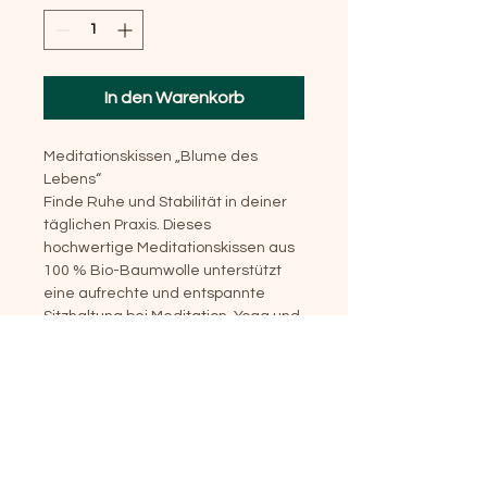
In den Warenkorb
Meditationskissen „Blume des 
Lebens“
Finde Ruhe und Stabilität in deiner 
täglichen Praxis. Dieses 
hochwertige Meditationskissen aus 
100 % Bio-Baumwolle unterstützt 
eine aufrechte und entspannte 
Sitzhaltung bei Meditation, Yoga und 
Achtsamkeitsübungen.
Die natürliche Füllung aus 
Buchweizenschalen passt sich 
optimal an den Körper an und sorgt 
für angenehmen Sitzkomfort. Dank 
des Reißverschlusses kann die 
Füllmenge individuell angepasst 