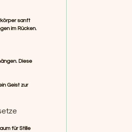
rkörper sanft 
ngen im Rücken.
ängen. Diese 
in Geist zur 
setze
um für Stille 