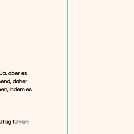
Ja, aber es 
nend, daher 
men, indem es 
lltag führen.