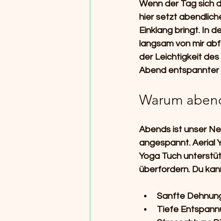
Wenn der Tag sich d
hier setzt 
abendliche
Einklang bringt. In
langsam von mir abf
der Leichtigkeit des
Abend entspannter g
Warum abendl
Abends ist unser Ne
angespannt. Aerial Y
Yoga Tuch unterstütz
überfordern. Du kann
Sanfte Dehnung
Tiefe Entspann