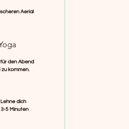
scheren Aerial 
 
 Yoga
t für den Abend 
nd zu kommen.
 Lehne dich 
 3-5 Minuten 