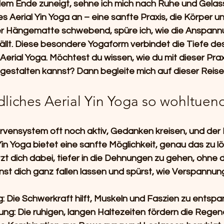
em Ende zuneigt, sehne ich mich nach Ruhe und Gelas
s Aerial Yin Yoga
 an – eine sanfte Praxis, die Körper un
 der Hängematte schwebend, spüre ich, wie die Anspan
ällt. Diese besondere Yogaform verbindet die Tiefe des
 Aerial Yoga. Möchtest du wissen, wie du mit dieser Prax
estalten kannst? Dann begleite mich auf dieser Reise
iches Aerial Yin Yoga so wohltuend
rvensystem oft noch aktiv, Gedanken kreisen, und der K
in Yoga bietet eine sanfte Möglichkeit, genau das zu lö
t dich dabei, tiefer in die Dehnungen zu gehen, ohne d
st dich ganz fallen lassen und spürst, wie Verspannung
:
 Die Schwerkraft hilft, Muskeln und Faszien zu entspa
ung:
 Die ruhigen, langen Haltezeiten fördern die Regen