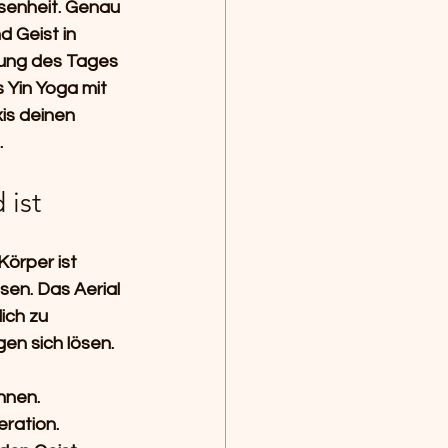
senheit. Genau 
d Geist in 
nung des Tages 
 Yin Yoga mit 
is deinen 
.
 ist
örper ist 
sen. Das Aerial 
ich zu 
en sich lösen.
nnen.
eration.