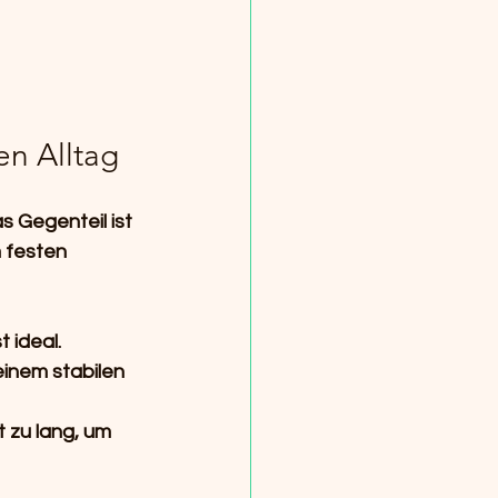
en Alltag
 Gegenteil ist 
m festen 
 ideal.
inem stabilen 
 zu lang, um 