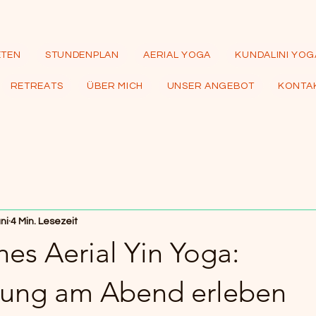
ETEN
STUNDENPLAN
AERIAL YOGA
KUNDALINI YOG
RETREATS
ÜBER MICH
UNSER ANGEBOT
KONTAK
uni
4 Min. Lesezeit
es Aerial Yin Yoga:
ung am Abend erleben