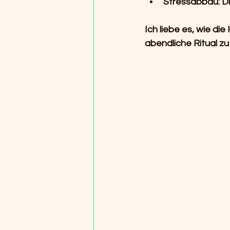
Stressabbau:
 D
Ich liebe es, wie di
abendliche Ritual z