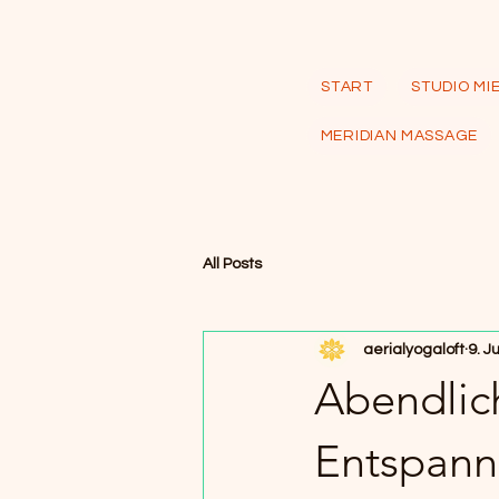
START
STUDIO MI
MERIDIAN MASSAGE
All Posts
aerialyogaloft
9. J
Abendlich
Entspann