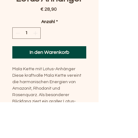
Preis
€ 28,90
Anzahl
*
In den Warenkorb
Mala Kette mit Lotus-Anhänger
Diese kraftvolle Mala Kette vereint 
die harmonischen Energien von 
Amazonit, Rhodonit und 
Rosenquarz. Als besonderer 
Blickfang ziert ein großer Lotus-
Anhänger die Kette, ein Symbol für 
Reinheit, inneres Wachstum und die 
Entfaltung des eigenen Potenzials.
Durch ihre großzügige Länge und ihr 
ausdrucksstarkes Design ist sie weit 